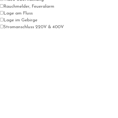
Rauchmelder, Feueralarm
Lage am Fluss
Lage im Gebirge
Stromanschluss 220V & 400V
Stromanschluss E-Mobil Ladestation
Photovoltaikanlage (Stromerzeugung)
Solaranlage (Warmwasseraufbereitung)
ISDN & Kabel Internet
Satellit TV
Trinkwasserbrunnen
autarke Versorgung
Lage im Naturschutzgebiet, Reservat
Klimanalage
Sauna
Werkstatt
Badewanne
Dusche