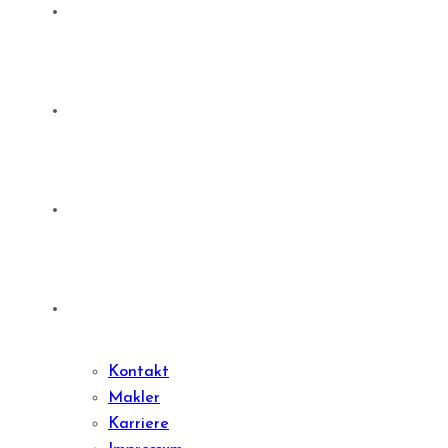
Sachwert Investments
Denkmale
Sharedeal
Kontakt
Kontakt
Makler
Karriere