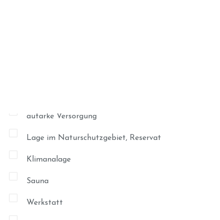
Photovoltaikanlage (Stromerzeugung)
Solaranlage (Warmwasseraufbereitung)
ISDN & Kabel Internet
Satellit TV
Trinkwasserbrunnen
autarke Versorgung
Lage im Naturschutzgebiet, Reservat
Klimanalage
Sauna
Werkstatt