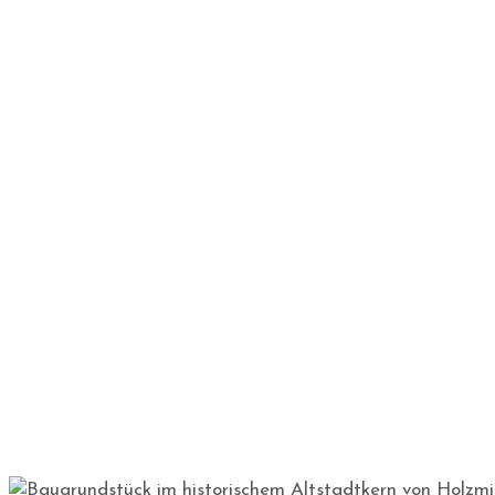
Baugrundstück im histor
Home
Real Estate
Baugrundstück im historischem Altstadtk