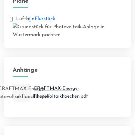
Pläne
Luftbild
Flurstück
Anhänge
CRAFTMAX-Energy-
Photovoltaikflaechen.pdf