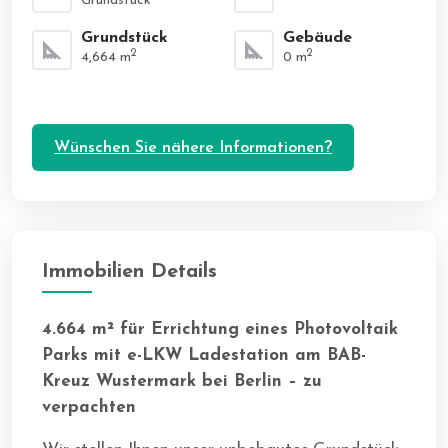
Grundstück
Grundstück
Gebäude
2
2
4,664
m
0
m
Wünschen Sie nähere Informationen?
Immobilien Details
4.664 m² für Errichtung eines Photovoltaik
Parks mit e-LKW Ladestation am BAB-
Kreuz Wustermark bei Berlin – zu
verpachten