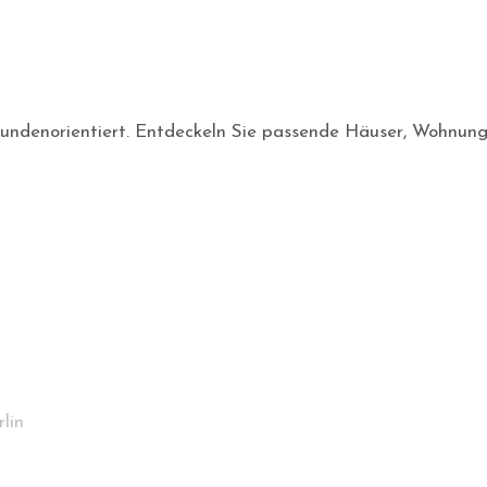
nd kundenorientiert. Entdeckeln Sie passende Häuser, Wohnun
lin