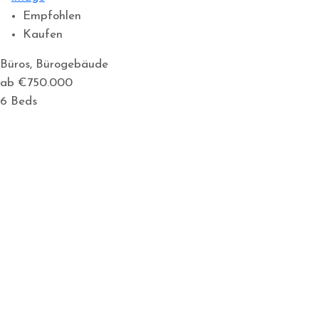
Empfohlen
Kaufen
Büros, Bürogebäude
ab €750.000
6
Beds
2
Baths
11,421
m2
1
Garage
Details
Mieten
Grundstück
Miete: €499
netto, pro Monat
0
Beds
0
Baths
1,024
m2