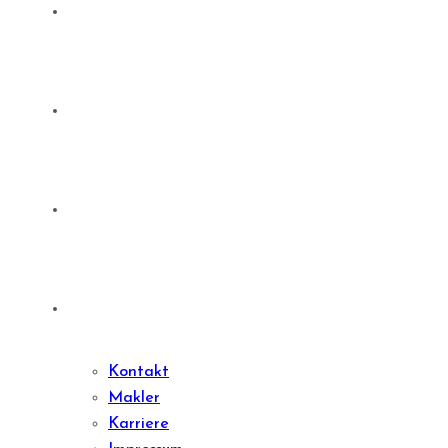
Sachwert Investments
Denkmale
Sharedeal
Kontakt
Kontakt
Makler
Karriere