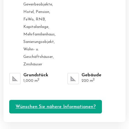
Gewerbeobjekte,
Hotel, Pension,
FeWo, RNB,
Kapitalanlage,
Mehrfamilienhaus,
Sanierungsobjekt,
Wohn- u.
Geschäftshäuser,
Zinshäuser
Grundstück
Gebäude
2
2
1,000
m
220
m
Wünschen Sie nähere Informationen?