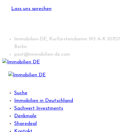
Lass uns sprechen
Immobilien-DE, Kurfürstendamm 193 A-K 10707
Berlin
post@immobilien-de.com
Suche
Immobilien in Deutschland
Sachwert Investments
Denkmale
Sharedeal
Kontakt