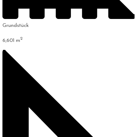
Grundstück
2
6,601
m