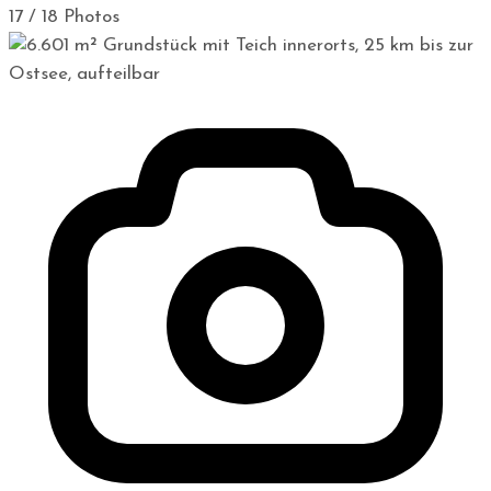
17 / 18 Photos