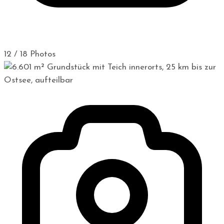
12 / 18 Photos