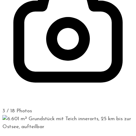
3 / 18 Photos