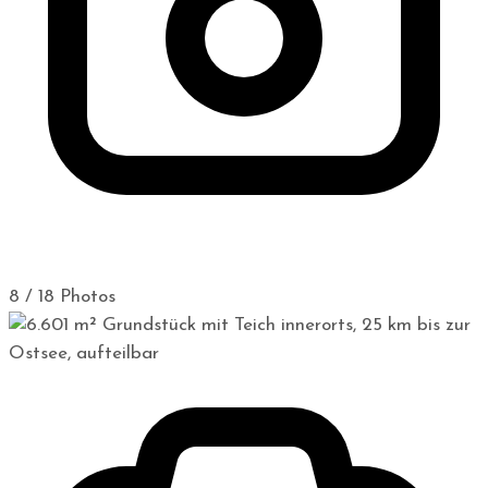
8 / 18 Photos