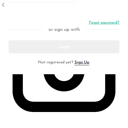
Fogot password?
or sign up with
Login
Not registered yet?
Sign Up
.