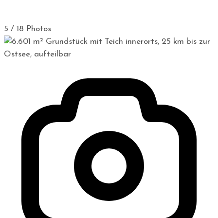
5 / 18 Photos