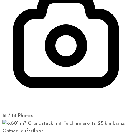
16 / 18 Photos