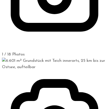
1 / 18 Photos