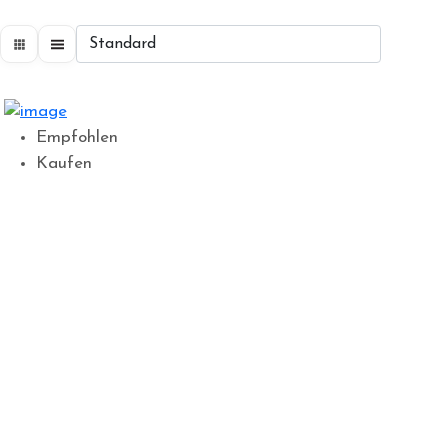
Empfohlen
Kaufen
Gewerbegrundstück
€4.000.000
0
Beds
2
Baths
20,000
m2
1
Garage
Details
Empfohlen