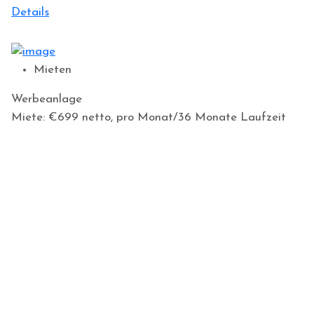
Details
Mieten
Werbeanlage
Miete: €699
netto, pro Monat/36 Monate Laufzeit
0
Beds
0
Baths
0
m2
0
Garage
Details
Mieten
Werbeanlage