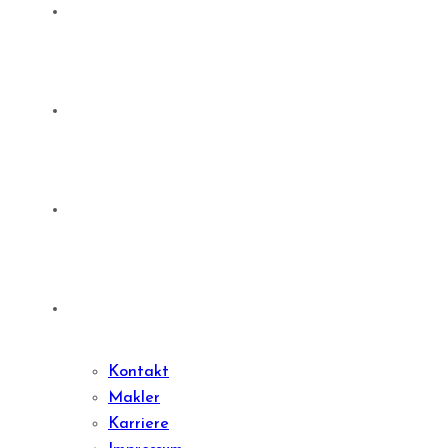
Sachwert Investments
Denkmale
Sharedeal
Kontakt
Kontakt
Makler
Karriere