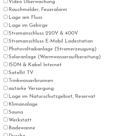
Video Überwachung
Rauchmelder, Feueralarm
Lage am Fluss
Lage im Gebirge
Stromanschluss 220V & 400V
Stromanschluss E-Mobil Ladestation
Photovoltaikanlage (Stromerzeugung)
Solaranlage (Warmwasseraufbereitung)
ISDN & Kabel Internet
Satellit TV
Trinkwasserbrunnen
autarke Versorgung
Lage im Naturschutzgebiet, Reservat
Klimanalage
Sauna
Werkstatt
Badewanne
Dusche