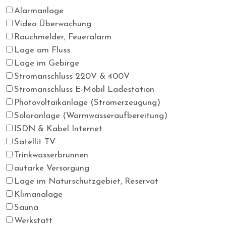
Alarmanlage
Video Überwachung
Rauchmelder, Feueralarm
Lage am Fluss
Lage im Gebirge
Stromanschluss 220V & 400V
Stromanschluss E-Mobil Ladestation
Photovoltaikanlage (Stromerzeugung)
Solaranlage (Warmwasseraufbereitung)
ISDN & Kabel Internet
Satellit TV
Trinkwasserbrunnen
autarke Versorgung
Lage im Naturschutzgebiet, Reservat
Klimanalage
Sauna
Werkstatt