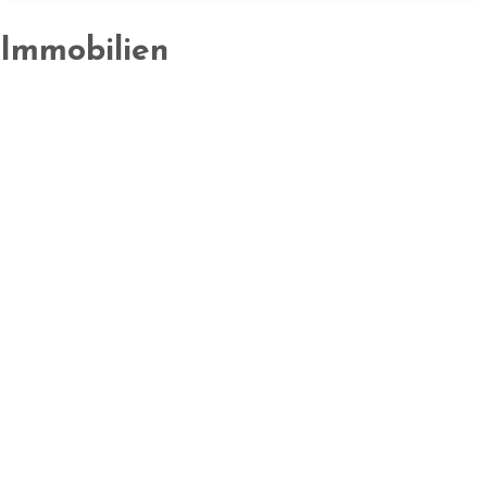
Immobilien
Kaufen
Bauernhof, landwirtschaftliche Gebäude
€195.500
6
Beds
5
Baths
2,567
m2
1
Garage
Details