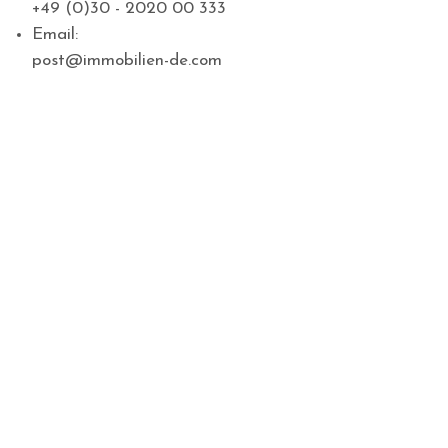
+49 (0)30 - 2020 00 333
Email:
post@immobilien-de.com
Das rote Haus von 
Garten am Bach
Home
Real Estate
Das rote Haus von Grüne