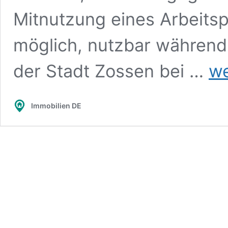
Mitnutzung eines Arbeits
möglich, nutzbar während 
Gesch
der Stadt Zossen bei …
we
mit
niedr
Gewer
Immobilien DE
in
Zoss
miete