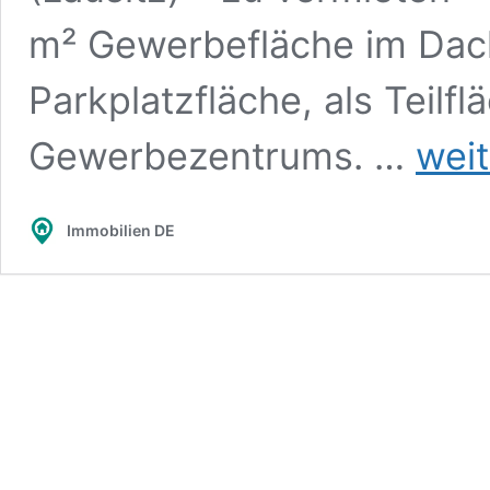
m² Gewerbefläche im Dach
Parkplatzfläche, als Teilfl
120m²
Gewerbezentrums. …
weit
Gewerbe
Loft,
Büro,
Immobilien DE
Wohnung,
Monteurzi
Pension
in
Sprember
mieten